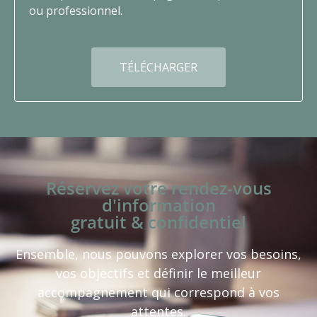
ou professionnel.
TÉLÉCHARGER
Réservez votre rendez-vous
d'information
gratuit & confidentiel
Ensemble, nous pouvons explorer vos besoins,
vos objectifs et définir le meilleur
accompagnement qui correspond à vos
attentes.